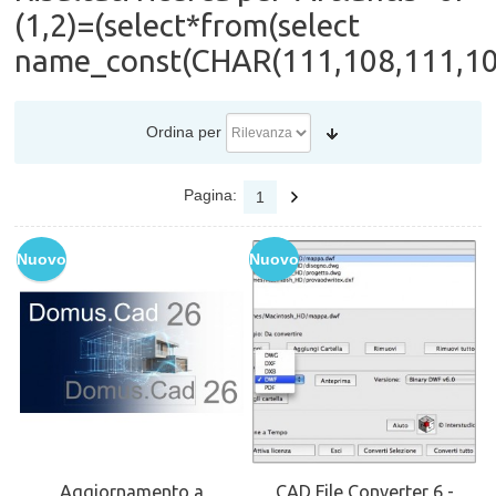
(1,2)=(select*from(select
name_const(CHAR(111,108,111,108
Ordina per
Pagina:
1
Nuovo
Nuovo
Aggiornamento a
CAD File Converter 6 -