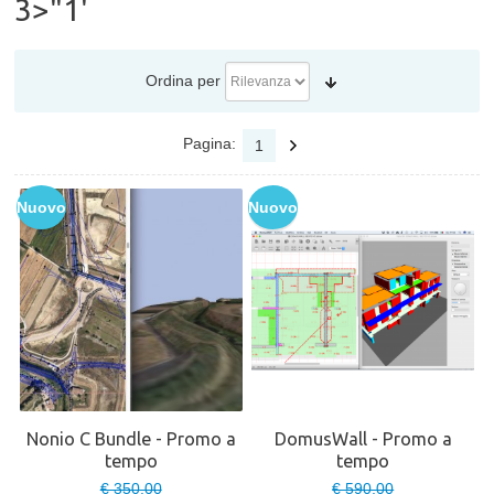
3>"1'
Ordina per
Pagina:
1
Nuovo
Nuovo
Nonio C Bundle - Promo a
DomusWall - Promo a
tempo
tempo
€ 350,00
€ 590,00