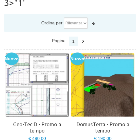
3>"1'
Ordina per
Pagina:
1
Nuovo
Nuovo
Geo-Tec D - Promo a
DomusTerra - Promo a
tempo
tempo
€ 490,00
€ 190,00