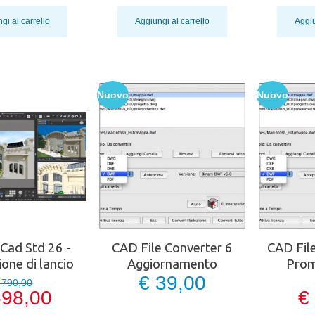
gi al carrello
Aggiungi al carrello
Aggiu
Nuovo
Nuovo
Cad Std 26 -
CAD File Converter 6
CAD File
one di lancio
Aggiornamento
Prom
€ 39,00
 790,00
598,00
€