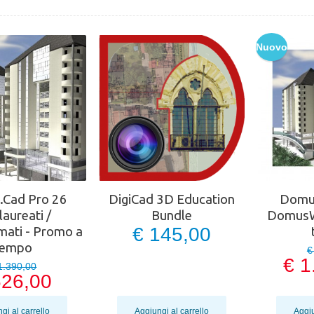
Nuovo
Cad Pro 26
DigiCad 3D Education
Domus
aureati /
Bundle
DomusWa
€ 145,00
mati - Promo a
tempo
€
€ 1
1.390,00
626,00
gi al carrello
Aggiungi al carrello
Aggiu