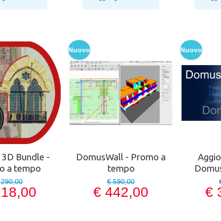
Nuovo
Nuovo
 3D Bundle -
DomusWall - Promo a
Aggi
o a tempo
tempo
Domus
 290,00
€ 590,00
218,00
€ 442,00
€ 