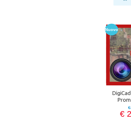
Nuovo
DigiCad
Prom
€
€ 