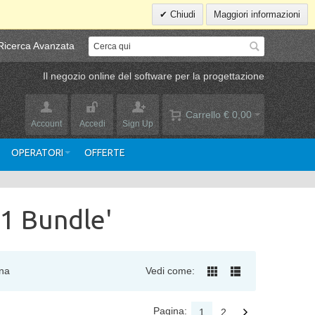
Chiudi
Maggiori informazioni
Ricerca Avanzata
Il negozio online del software per la progettazione
Carrello
€ 0,00
Account
Accedi
Sign Up
OPERATORI
OFFERTE
.1 Bundle'
na
Vedi come:
Pagina:
1
2