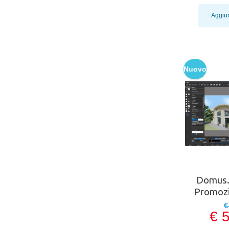
Aggiun
Nuovo
Domus.
Promozi
€
€ 