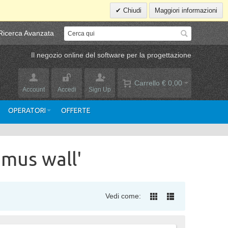
Chiudi
Maggiori informazioni
Ricerca Avanzata
Il negozio online del software per la progettazione
Carrello
€ 0,00
Account
Accedi
Sign Up
OPERATORI
OFFERTE
omus wall'
Vedi come: