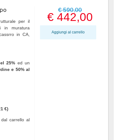
mpo
€ 590,00
€ 442,00
turale per il
ci in muratura
Aggiungi al carrello
cassrro in CA,
del 25%
ed un
rdine e 50% al
1 €)
dal carrello al