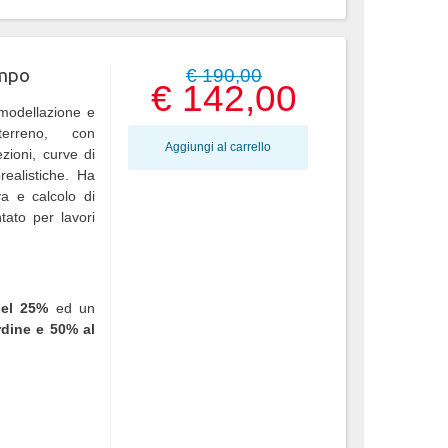
empo
€ 190,00
€ 142,00
odellazione e
erreno, con
Aggiungi al carrello
zioni, curve di
orealistiche. Ha
va e calcolo di
tato per lavori
del 25%
ed un
rdine e 50% al