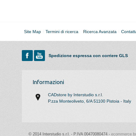
Site Map
Termini di ricerca
Ricerca Avanzata
Contatt
Spedizione espressa con corriere GLS
Informazioni
CADstore by Interstudio s.r.l.
P.zza Monteoliveto, 6/A 51100 Pistoia - Italy
© 2014 Interstudio s.r.l. - P.IVA 00470080474 -
ecommerce by