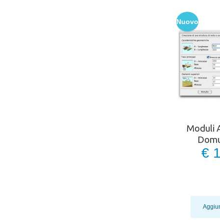
Nuovo
Moduli A
Domu
€ 
Aggiun