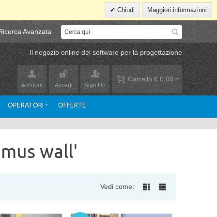
Chiudi
Maggiori informazioni
Ricerca Avanzata
Il negozio online del software per la progettazione
Carrello
€ 0,00
Account
Accedi
Sign Up
OPERATORI
OFFERTE
omus wall'
Vedi come: