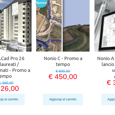
Nuovo
Cad Pro 26
Nonio C - Promo a
Nonio A 
aureati /
tempo
lancio
mati - Promo a
u
€ 600,00
€ 450,00
tempo
€ 
1.390,00
626,00
gi al carrello
Aggiungi al carrello
Aggiu