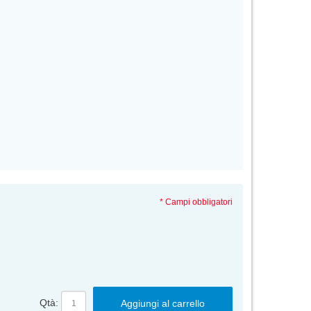
* Campi obbligatori
Qtà:
Aggiungi al carrello