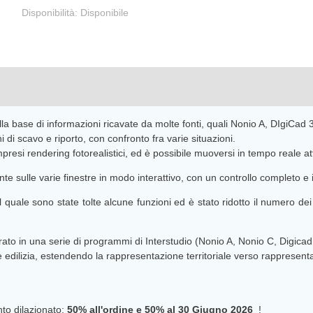
Disponibilità:
Disponibile
la base di informazioni ricavate da molte fonti, quali Nonio A, DIgiCad
 di scavo e riporto, con confronto fra varie situazioni.
esi rendering fotorealistici, ed è possibile muoversi in tempo reale att
sulle varie finestre in modo interattivo, con un controllo completo e i
ale sono state tolte alcune funzioni ed è stato ridotto il numero dei pu
to in una serie di programmi di Interstudio (Nonio A, Nonio C, Digicad 
e edilizia, estendendo la rappresentazione territoriale verso rappresenta
o dilazionato:
50% all'ordine e 50% al
30 Giugno 2026
!