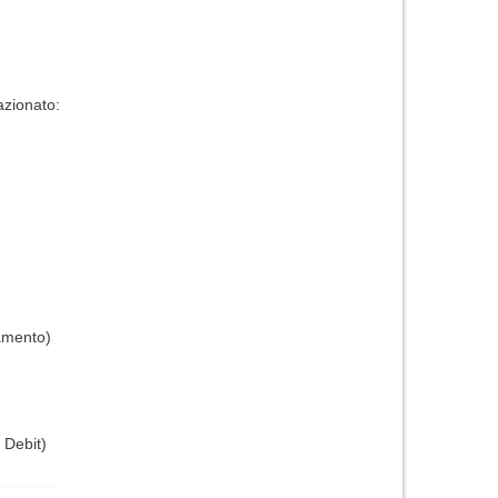
zionato:
gamento)
 Debit)