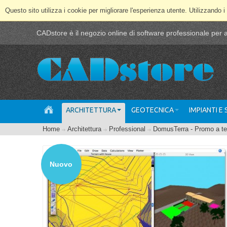
Questo sito utilizza i cookie per migliorare l'esperienza utente. Utilizzando i
CADstore è il negozio online di software professionale per ar
ARCHITETTURA
GEOTECNICA
IMPIANTI E
Home
Architettura
Professional
DomusTerra - Promo a t
Nuovo