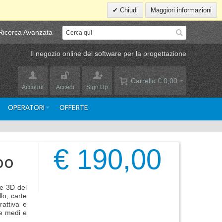
Chiudi
Maggiori informazioni
Ricerca Avanzata
Il negozio online del software per la progettazione
Carrello
€ 0,00
Account
Accedi
Sign Up
OPERATORI
OFFERTE
€ 190,00
po
e 3D del
lo, carte
rattiva e
 e medi e