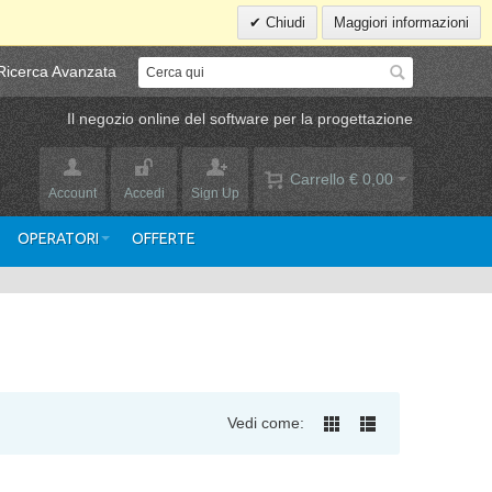
Chiudi
Maggiori informazioni
Ricerca Avanzata
Il negozio online del software per la progettazione
Carrello
€ 0,00
Account
Accedi
Sign Up
OPERATORI
OFFERTE
Vedi come: