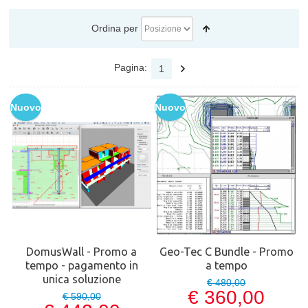
Ordina per
Pagina:
1
Nuovo
Nuovo
DomusWall - Promo a
Geo-Tec C Bundle - Promo
tempo - pagamento in
a tempo
unica soluzione
€ 480,00
€ 360,00
€ 590,00