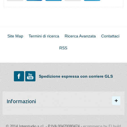
Site Map
Termini di ricerca
Ricerca Avanzata
Contattaci
RSS
Spedizione espressa con corriere GLS
Informazioni
© 2014 Interstudio s.r.l. - P.IVA 00470080474 -
ecommerce by ELbuild