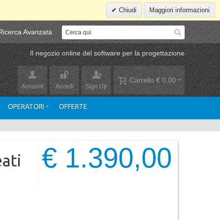
Chiudi
Maggiori informazioni
Ricerca Avanzata
Il negozio online del software per la progettazione
Carrello
€ 0,00
Account
Accedi
Sign Up
OPERATORI
OFFERTE
€ 1.390,00
ati