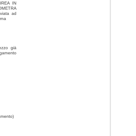
UREA IN
EOMETRA
iata ad
loma
ezzo già
agamento
gamento)