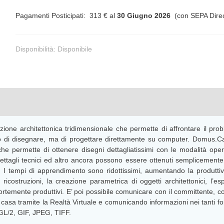
Pagamenti Posticipati: 313 € al
30 Giugno 2026
(con SEPA Direc
Disponibilità:
Disponibile
e architettonica tridimensionale che permette di affrontare il prob
o di disegnare, ma di progettare direttamente su computer. Domus.Cad
che permette di ottenere disegni dettagliatissimi con le modalità opera
 dettagli tecnici ed altro ancora possono essere ottenuti semplicemen
e. I tempi di apprendimento sono ridottissimi, aumentando la produttivi
ricostruzioni, la creazione parametrica di oggetti architettonici, l’e
emente produttivi. E’ poi possibile comunicare con il committente, con g
a casa tramite la Realtà Virtuale e comunicando informazioni nei tanti
-GL/2, GIF, JPEG, TIFF.