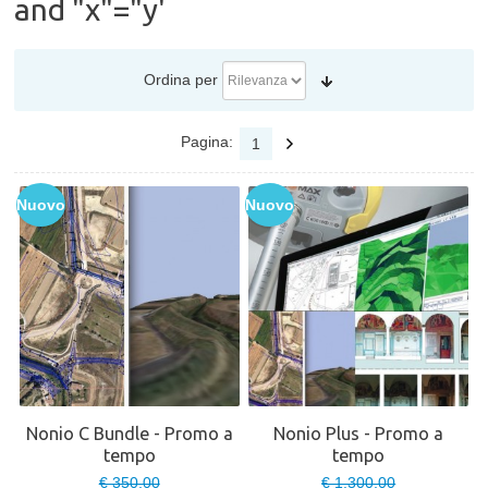
and "x"="y'
Ordina per
Pagina:
1
Nuovo
Nuovo
Nonio C Bundle - Promo a
Nonio Plus - Promo a
tempo
tempo
€ 350,00
€ 1.300,00