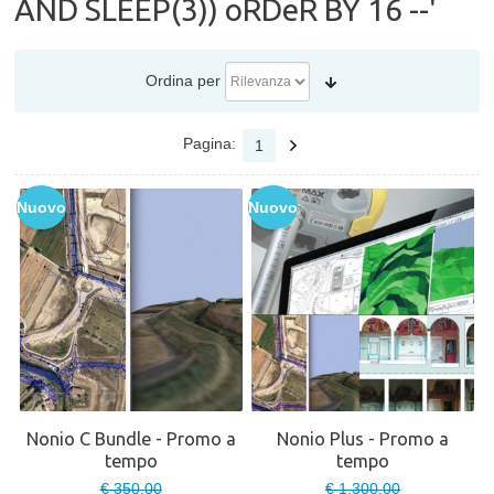
AND SLEEP(3)) oRDeR BY 16 --'
Ordina per
Pagina:
1
Nuovo
Nuovo
Nonio C Bundle - Promo a
Nonio Plus - Promo a
tempo
tempo
€ 350,00
€ 1.300,00