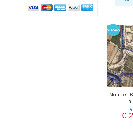
Nuovo
Nonio C 
a
€
€ 