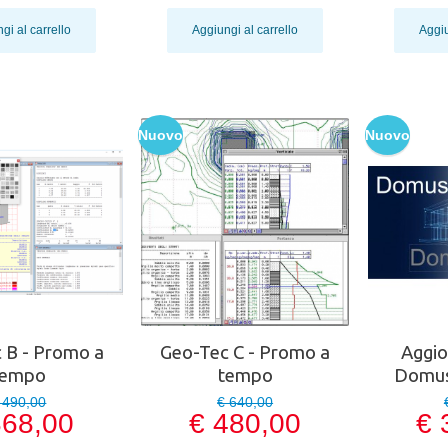
gi al carrello
Aggiungi al carrello
Aggiu
Nuovo
Nuovo
 B - Promo a
Geo-Tec C - Promo a
Aggi
tempo
tempo
Domus
 490,00
€ 640,00
368,00
€ 480,00
€ 