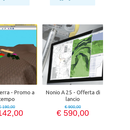
rra - Promo a
Nonio A 25 - Offerta di
tempo
lancio
€ 190,00
€ 900,00
142,00
€ 590,00