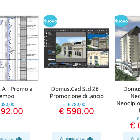
Nuovo
Nuovo
 A - Promo a
Domus.Cad Std 26 -
Domus
tempo
Promozione di lancio
Neo
Neodiplo
 390,00
€ 790,00
292,00
€ 598,00
€
€ 
gi al carrello
Aggiungi al carrello
Aggiu