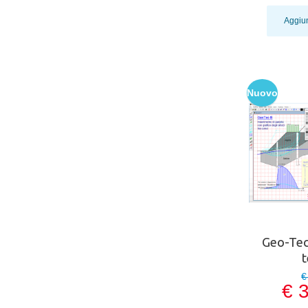
Aggiun
Nuovo
Geo-Tec
€
€ 