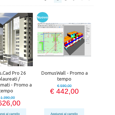
Nuovo
.Cad Pro 26
DomusWall - Promo a
laureati /
tempo
mati - Promo a
€ 590,00
€ 442,00
tempo
 1.390,00
626,00
ngi al carrello
Aggiungi al carrello