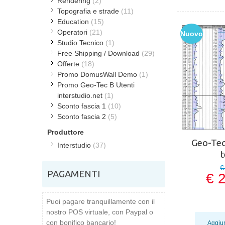
Rendering
(2)
Topografia e strade
(11)
Education
(15)
Operatori
(21)
Nuovo
Studio Tecnico
(1)
Free Shipping / Download
(29)
Offerte
(18)
Promo DomusWall Demo
(1)
Promo Geo-Tec B Utenti
interstudio.net
(1)
Sconto fascia 1
(10)
Sconto fascia 2
(5)
Produttore
Geo-Tec
Interstudio
(37)
€
PAGAMENTI
€ 
Puoi pagare tranquillamente con il
nostro POS virtuale, con Paypal o
con bonifico bancario!
Aggiun