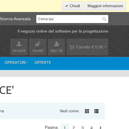
Chiudi
Maggiori informazioni
Ricerca Avanzata
Il negozio online del software per la progettazione
Carrello
€ 0,00
Account
Accedi
Sign Up
OPERATORI
OFFERTE
CE'
na
Vedi come:
Pagina:
1
2
3
4