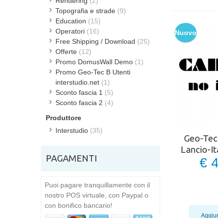
Rendering
(2)
Topografia e strade
(9)
Education
(15)
Operatori
(16)
Nuovo
Free Shipping / Download
(25)
Offerte
(12)
Promo DomusWall Demo
(1)
Promo Geo-Tec B Utenti
interstudio.net
(1)
Sconto fascia 1
(5)
Sconto fascia 2
(4)
Produttore
Interstudio
(35)
Geo-Tec
Lancio-I
PAGAMENTI
€ 
Puoi pagare tranquillamente con il
nostro POS virtuale, con Paypal o
con bonifico bancario!
Aggiun