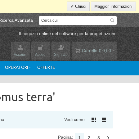
Chiudi
Maggiori informazioni
Ricerca Avanzata
Il negozio online del software per la progettazione
Carrello
€ 0,00
Account
Accedi
Sign Up
OPERATORI
OFFERTE
omus terra'
na
Vedi come:
Pagina:
1
2
3