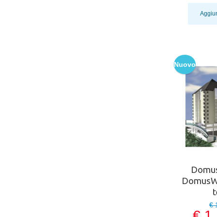
Aggiun
Nuovo
Domus
DomusWa
€ 
€ 1