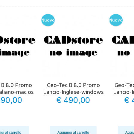
Nuovo
Nuovo
 B 8.0 Promo
Geo-Tec B 8.0 Promo
Geo-Te
taliano-mac os
Lancio-Inglese-windows
Lancio-
490,00
€ 490,00
€ 
gi al carrello
Aggiungi al carrello
Aggiu