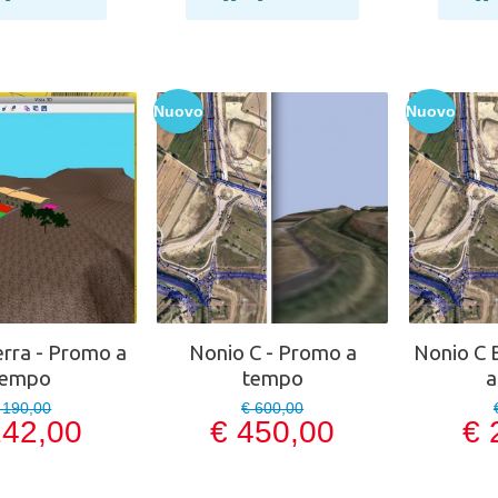
Nuovo
Nuovo
ra - Promo a
Nonio C - Promo a
Nonio C 
tempo
tempo
a
 190,00
€ 600,00
142,00
€ 450,00
€ 