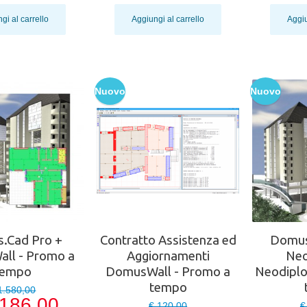
gi al carrello
Aggiungi al carrello
Aggiu
Nuovo
Nuovo
.Cad Pro +
Contratto Assistenza ed
Domus
ll - Promo a
Aggiornamenti
Neo
tempo
DomusWall - Promo a
Neodiplo
tempo
1.580,00
.186,00
€ 120,00
€