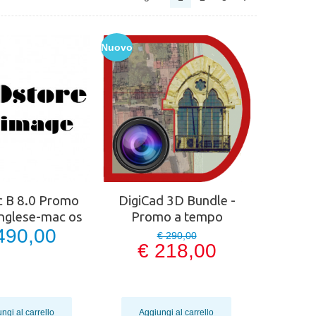
Nuovo
c B 8.0 Promo
DigiCad 3D Bundle -
Inglese-mac os
Promo a tempo
490,00
€ 290,00
€ 218,00
ngi al carrello
Aggiungi al carrello