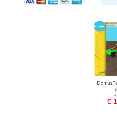
Nuovo
DomusTer
€
€ 