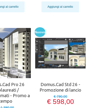
ngi al carrello
Aggiungi al carrello
Nuovo
.Cad Pro 26
Domus.Cad Std 26 -
laureati /
Promozione di lancio
mati - Promo a
€ 790,00
€ 598,00
tempo
 1.390,00