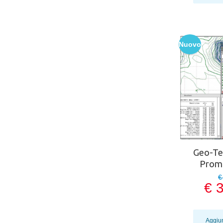
Nuovo
Geo-Te
Prom
€
€ 
Aggiun