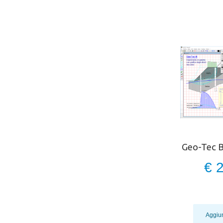
Geo-Tec B
€ 
Aggiun