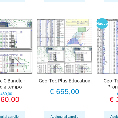
Nuovo
c C Bundle -
Geo-Tec Plus Education
Geo-Te
o a tempo
Prom
€ 655,00
 480,00
360,00
€ 
gi al carrello
Aggiungi al carrello
Aggiu