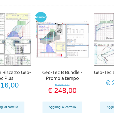
Nuovo
n Riscatto Geo-
Geo-Tec B Bundle -
Geo-Tec 
ec Plus
Promo a tempo
€ 
416,00
€ 330,00
€ 248,00
gi al carrello
Aggiungi al carrello
Aggiu