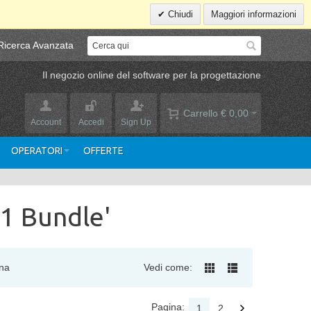
Chiudi
Maggiori informazioni
Ricerca Avanzata
Il negozio online del software per la progettazione
Carrello
€ 0,00
Account
Accedi
Sign Up
OPERATORI
OFFERTE
.1 Bundle'
na
Vedi come:
Pagina:
1
2