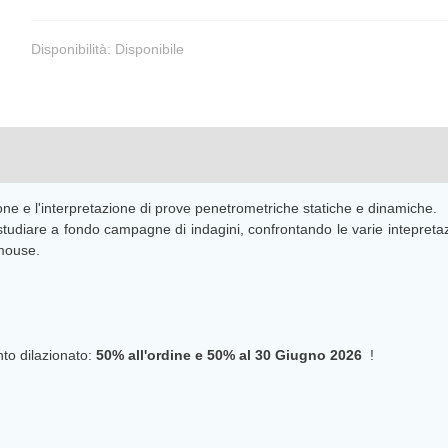
Disponibilità:
Disponibile
ione e l'interpretazione di prove penetrometriche statiche e dinamiche.
tudiare a fondo campagne di indagini, confrontando le varie intepretazi
 mouse.
o dilazionato:
50% all'ordine e 50% al
30 Giugno 2026
!