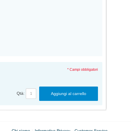
* Campi obbligatori
Qtà:
Aggiungi al carrello
Chi siamo
Informativa Privacy
Customer Service