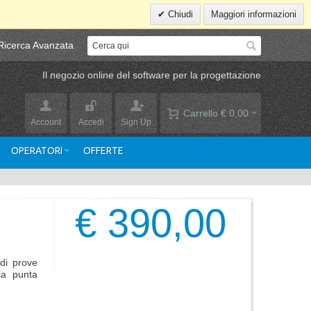
Chiudi
Maggiori informazioni
Ricerca Avanzata
Il negozio online del software per la progettazione
Carrello
€ 0,00
Account
Accedi
Sign Up
OPERATORI
OFFERTE
€ 390,00
di prove
la punta