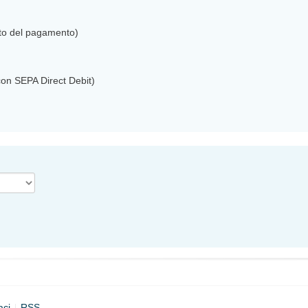
nto del pagamento)
on SEPA Direct Debit)
aci
RSS