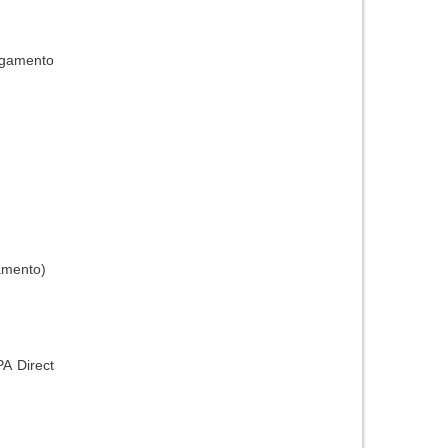
amento
gamento)
 Direct