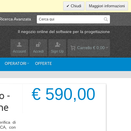
Chiudi
Maggiori informazioni
Ricerca Avanzata
Il negozio online del software per la progettazione
Carrello
€ 0,00
Account
Accedi
Sign Up
OPERATORI
OFFERTE
€ 590,00
o -
ne
ifica di
 CA, con