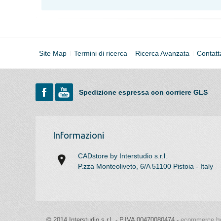
Site Map
Termini di ricerca
Ricerca Avanzata
Contatt
Spedizione espressa con corriere GLS
Informazioni
CADstore by Interstudio s.r.l.
P.zza Monteoliveto, 6/A 51100 Pistoia - Italy
© 2014 Interstudio s.r.l. - P.IVA 00470080474 -
ecommerce by