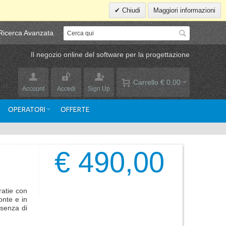
Chiudi
Maggiori informazioni
Ricerca Avanzata
Il negozio online del software per la progettazione
Carrello
€ 0,00
Account
Accedi
Sign Up
OPERATORI
OFFERTE
€ 490,00
ratie con
onte e in
esenza di