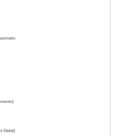
zionato:
gamento)
t Debit)