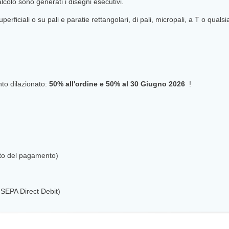
colo sono generati i disegni esecutivi.
erficiali o su pali e paratie rettangolari, di pali, micropali, a T o qualsia
o dilazionato:
50% all'ordine e 50% al
30 Giugno 2026
!
nto del pagamento)
SEPA Direct Debit)