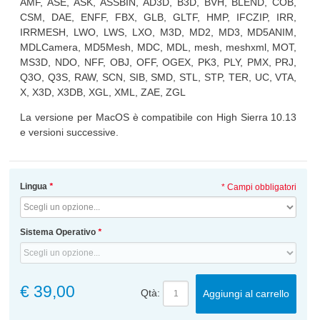
AMF, ASE, ASK, ASSBIN, AD3D, B3D, BVH, BLEND, COB,
CSM, DAE, ENFF, FBX, GLB, GLTF, HMP, IFCZIP, IRR,
IRRMESH, LWO, LWS, LXO, M3D, MD2, MD3, MD5ANIM,
MDLCamera, MD5Mesh, MDC, MDL, mesh, meshxml, MOT,
MS3D, NDO, NFF, OBJ, OFF, OGEX, PK3, PLY, PMX, PRJ,
Q3O, Q3S, RAW, SCN, SIB, SMD, STL, STP, TER, UC, VTA,
X, X3D, X3DB, XGL, XML, ZAE, ZGL
La versione per MacOS è compatibile con High Sierra 10.13
e versioni successive.
Lingua
*
* Campi obbligatori
Sistema Operativo
*
€ 39,00
Qtà:
Aggiungi al carrello