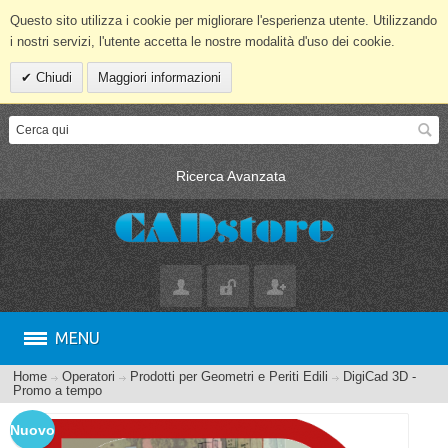
Questo sito utilizza i cookie per migliorare l'esperienza utente. Utilizzando
i nostri servizi, l'utente accetta le nostre modalità d'uso dei cookie.
Chiudi
Maggiori informazioni
Ricerca Avanzata
MENU
Home
Operatori
Prodotti per Geometri e Periti Edili
DigiCad 3D -
Promo a tempo
Nuovo