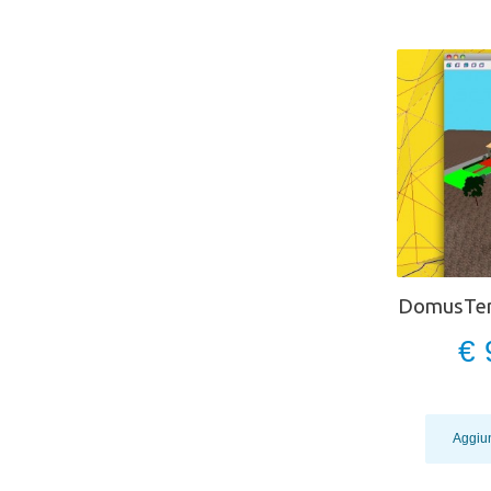
DomusTerr
€ 
Aggiun