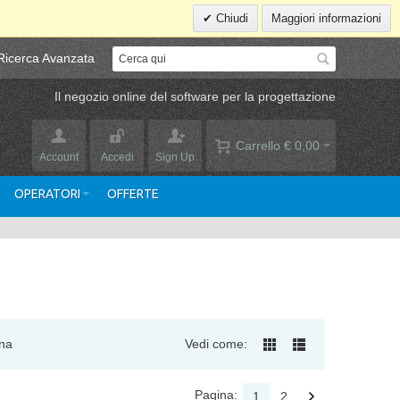
Chiudi
Maggiori informazioni
Ricerca Avanzata
Il negozio online del software per la progettazione
Carrello
€ 0,00
Account
Accedi
Sign Up
OPERATORI
OFFERTE
na
Vedi come:
Pagina:
1
2